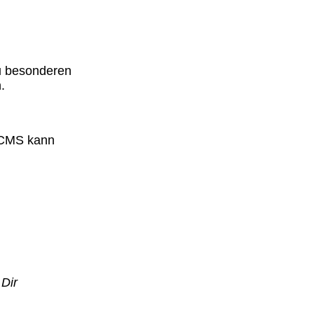
u besonderen
.
s CMS kann
Dir