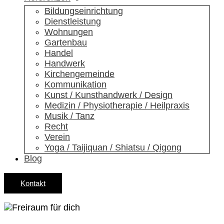
Bildungs­einrichtung
Dienstleistung
Wohnungen
Gartenbau
Handel
Handwerk
Kirchen­gemeinde
Kommunikation
Kunst / Kunsthandwerk / Design
Medizin / Physiotherapie / Heilpraxis
Musik / Tanz
Recht
Verein
Yoga / Taijiquan / Shiatsu / Qigong
Blog
Kontakt