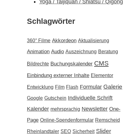
Yoga / Taijiquan / Shiatsu / Qigong
Schlagwörter
Akkordeon
360° Filme
Aktualisierung
Audio
Animation
Auszeichnung
Beratung
CMS
Buchungskalender
Bildrechte
Einbindung externer Inhalte
Elementor
Galerie
Formular
Entwicklung
Film
Flash
Individuelle Schrift
Google
Gutschein
Kalender
Newsletter
One-
mehrsprachig
Page
Online-Spendenformular
Remscheid
Slider
Rheinlandtaler
SEO
Sicherheit