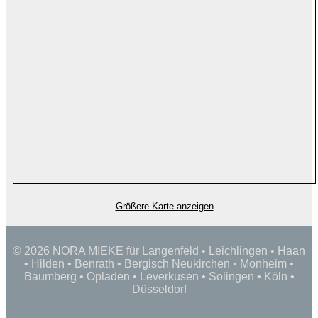
Größere Karte anzeigen
© 2026 NORA MIEKE für Langenfeld • Leichlingen • Haan
• Hilden • Benrath • Bergisch Neukirchen • Monheim •
Baumberg • Opladen • Leverkusen • Solingen • Köln •
Düsseldorf