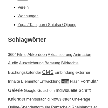
Verein
Wohnungen
Yoga / Taijiquan / Shiatsu / Qigong
Schlagwörter
Akkordeon
Animation
360° Filme
Aktualisierung
Audio
Auszeichnung
Beratung
Bildrechte
CMS
Buchungskalender
Einbindung externer
Inhalte
Formular
Elementor
Entwicklung
Film
Flash
Galerie
Individuelle Schrift
Google
Gutschein
Kalender
Newsletter
One-Page
mehrsprachig
Online-Spendenformular
Remscheid
Rheinlandtaler