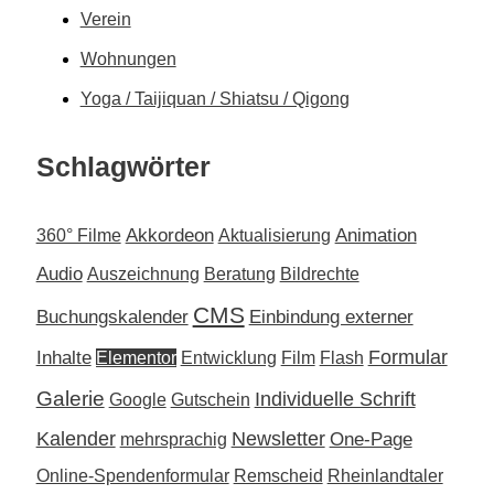
Verein
Wohnungen
Yoga / Taijiquan / Shiatsu / Qigong
Schlagwörter
Akkordeon
Animation
360° Filme
Aktualisierung
Audio
Auszeichnung
Beratung
Bildrechte
CMS
Buchungskalender
Einbindung externer
Inhalte
Formular
Elementor
Entwicklung
Film
Flash
Galerie
Individuelle Schrift
Google
Gutschein
Kalender
Newsletter
One-Page
mehrsprachig
Online-Spendenformular
Remscheid
Rheinlandtaler