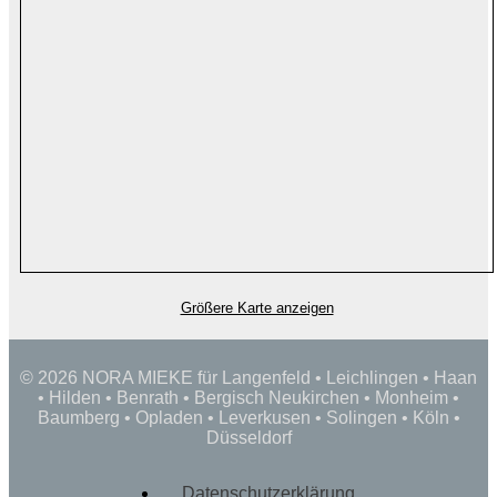
Größere Karte anzeigen
© 2026 NORA MIEKE für Langenfeld • Leichlingen • Haan
• Hilden • Benrath • Bergisch Neukirchen • Monheim •
Baumberg • Opladen • Leverkusen • Solingen • Köln •
Düsseldorf
Datenschutz­erklärung