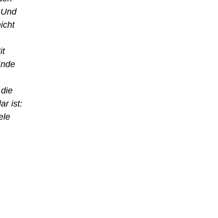
. Und
icht
it
Ende
 die
r ist:
ele