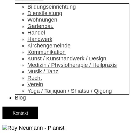
Bildungs­einrichtung
Dienstleistung
Wohnungen
Gartenbau
Handel
Handwerk
Kirchen­gemeinde
Kommunikation
Kunst / Kunsthandwerk / Design
Medizin / Physiotherapie / Heilpraxis
Musik / Tanz
Recht
Verein
Yoga / Taijiquan / Shiatsu / Qigong
Blog
Kontakt