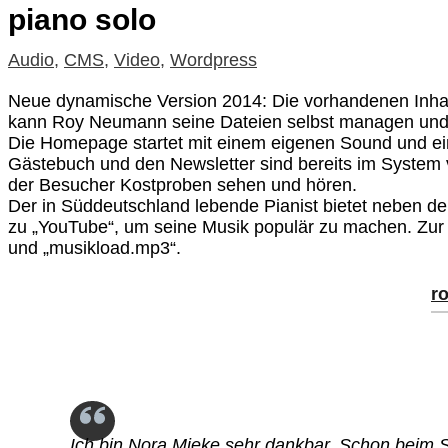
piano solo
Audio
,
CMS
,
Video
,
Wordpress
Neue dynamische Version 2014: Die vorhandenen Inha
kann Roy Neumann seine Dateien selbst managen und d
Die Homepage startet mit einem eigenen Sound und eine
Gästebuch und den Newsletter sind bereits im System 
der Besucher Kostproben sehen und hören.
Der in Süddeutschland lebende Pianist bietet neben 
zu „YouTube“, um seine Musik populär zu machen. Zur V
und „musikload.mp3“.
r
Ich bin Nora Mieke sehr dankbar. Schon beim 