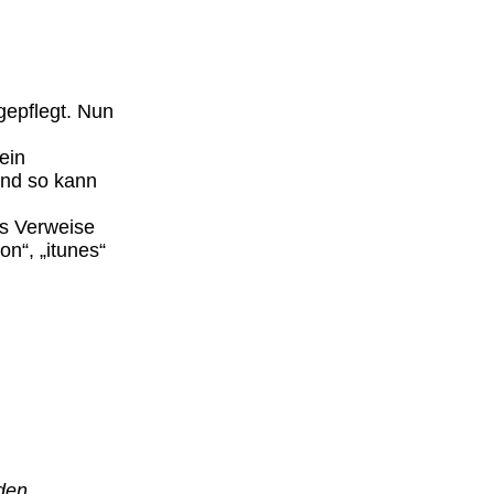
gepflegt. Nun
ein
und so kann
es Verweise
n“, „itunes“
den