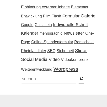
Einbindung externer Inhalte
Elementor
Galerie
Formular
Entwicklung
Film
Flash
Individuelle Schrift
Google
Gutschein
Kalender
Newsletter
One-
mehrsprachig
Page
Online-Spendenformular
Remscheid
Slider
Rheinlandtaler
SEO
Sicherheit
Social Media
Video
Videokonferenz
Wordpress
Weiterentwicklung
Suchen