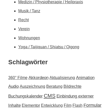
Medizin / Physiotherapie / Heilpraxis
Musik / Tanz
Recht
Verein
Wohnungen
Yoga / Taijiquan / Shiatsu / Qigong
Schlagwörter
Akkordeon
Animation
360° Filme
Aktualisierung
Audio
Auszeichnung
Beratung
Bildrechte
CMS
Buchungskalender
Einbindung externer
Inhalte
Formular
Elementor
Entwicklung
Film
Flash